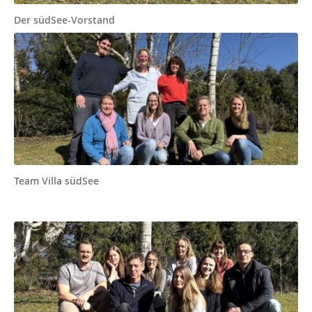
Der südSee-Vorstand
Team Villa südSee