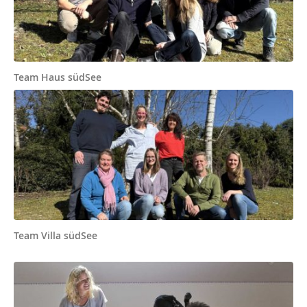
Team Haus südSee
Team Villa südSee