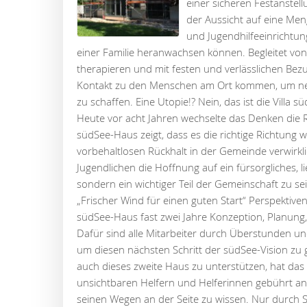
einer sicheren Festanstell
der Aussicht auf eine Men
und Jugendhilfeeinrichtung
einer Familie heranwachsen können. Begleitet v
therapieren und mit festen und verlässlichen Bezu
Kontakt zu den Menschen am Ort kommen, um ne
zu schaffen. Eine Utopie!? Nein, das ist die Villa 
Heute vor acht Jahren wechselte das Denken die 
südSee-Haus zeigt, dass es die richtige Richtung
vorbehaltlosen Rückhalt in der Gemeinde verwirkl
Jugendlichen die Hoffnung auf ein fürsorgliches, 
sondern ein wichtiger Teil der Gemeinschaft zu s
„Frischer Wind für einen guten Start“ Perspektiv
südSee-Haus fast zwei Jahre Konzeption, Planung,
Dafür sind alle Mitarbeiter durch Überstunden u
um diesen nächsten Schritt der südSee-Vision zu g
auch dieses zweite Haus zu unterstützen, hat da
unsichtbaren Helfern und Helferinnen gebührt an d
seinen Wegen an der Seite zu wissen. Nur durch 