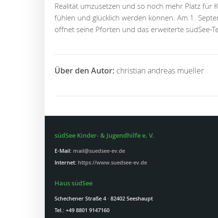
Realität umzusetzen und so noch mehr Platz für K
fühlen und glücklich werden können. Am 1. Septe
öffnet seine Pforten und das erweiterte südSee-T
Über den Autor:
christian andreas mueller
südSee Kinder- & Jugendhilfe e. V.
E-Mail:
mail@suedsee-ev.de
Internet:
https://www.suedsee-ev.de
Haus südSee
Schechener Straße 4 · 82402 Seeshaupt
Tel.: +49 8801 9147160