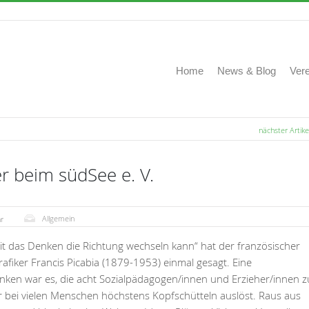
Home
News & Blog
Vere
nächster Artike
er beim südSee e. V.
Allgemein
r
it das Denken die Richtung wechseln kann“ hat der französischer
Grafiker Francis Picabia (1879-1953) einmal gesagt. Eine
ken war es, die acht Sozialpädagogen/innen und Erzieher/innen z
r bei vielen Menschen höchstens Kopfschütteln auslöst. Raus aus