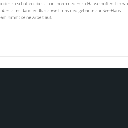
inder zu schaffen, die sich in ihrem neuen zu Hause hoffentlich wo
mber ist es dann endlich soweit: das neu gebaute südSee-Haus
eam nimmt seine Arbeit auf.