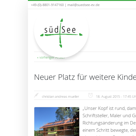
+49-(0)-8801-9147160 |
mail@suedsee-ev.de
« vorheriger Artikel
Neuer Platz für weitere Kind
christian andreas mueller
18. August 2015 - 17:45 Uh
„Unser Kopf ist rund, dam
Schriftsteller, Maler und 
Richtungsänderung im Den
einem Schritt bewegte, de