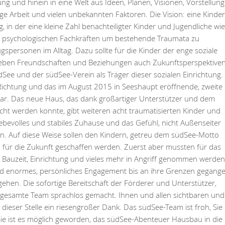
ung und hinein in eine Welt aus Ideen, Plänen, Visionen, Vorstellung
ge Arbeit und vielen unbekannten Faktoren. Die Vision: eine Kinder
, in der eine kleine Zahl benachteiligter Kinder und Jugendliche wie
on psychologischen Fachkräften um bestehende Traumata zu
gspersonen im Alltag. Dazu sollte für die Kinder der enge soziale
ben Freundschaften und Beziehungen auch Zukunftsperspektive
südSee und der südSee-Verein als Träger dieser sozialen Einrichtung.
Richtung und das im August 2015 in Seeshaupt eröffnende, zweite
 war. Das neue Haus, das dank großartiger Unterstützer und dem
icht werden konnte, gibt weiteren acht traumatisierten Kinder und
liebevolles und stabiles Zuhause und das Gefühl, nicht Außenseiter
ein. Auf diese Weise sollen den Kindern, getreu dem südSee-Motto
en für die Zukunft geschaffen werden. Zuerst aber mussten für das
 Bauzeit, Einrichtung und vieles mehr in Angriff genommen werden
nd enormes, persönliches Engagement bis an ihre Grenzen gegange
ehen. Die sofortige Bereitschaft der Förderer und Unterstützer,
s gesamte Team sprachlos gemacht. Ihnen und allen sichtbaren und
ieser Stelle ein riesengroßer Dank. Das südSee-Team ist froh, Sie 
Sie ist es möglich geworden, das südSee-Abenteuer Hausbau in die