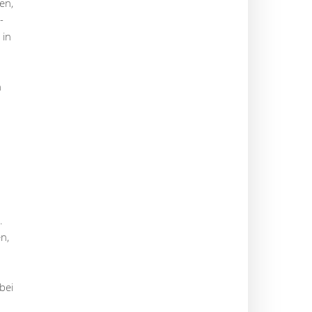
en,
-
 in
n
.
n,
bei